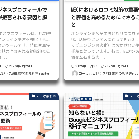
eビジネスプロフィールで
MEOにおける口コミ対策の重要
が拒否される要因と解
と評価を高めるためにできる
と
ビジネスプロフィールは、店舗型
オンライン集客が主流となりつつあ
オンライン集客を強化するた
代、店舗型ビジネスにとってもMEO（
ないツールです。特に写真投
ップエンジン最適化）は欠かせない
の魅力や雰囲気を視覚的に伝
手段となっています。特に、MEOでの
...
価を左右する大...
月1日
2026年2月25日
2025年11月28日
2026年3月24日
ジネスWEB集客の教科書master
ローカルビジネスWEB集客の教科書mast
MEO対策戦略
MEO