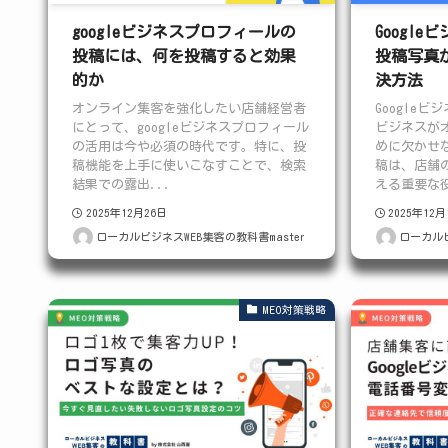
googleビジネスプロフィールの
Googl
投稿には、何を投稿すると効果
投稿写真
的か
決方法
オンライン集客を強化したい店舗経営者
Google
にとって、googleビジネスプロフィール
ビジネスが
の活用は今や必須の時代です。特に、投
めに欠かせ
稿機能を上手に使いこなすことで、検索
稿は、店舗
結果での露出...
える重要な役
2025年12月26日
2025年12
ローカルビジネスWEB集客の教科書master
ローカルビ
MEO対策戦略