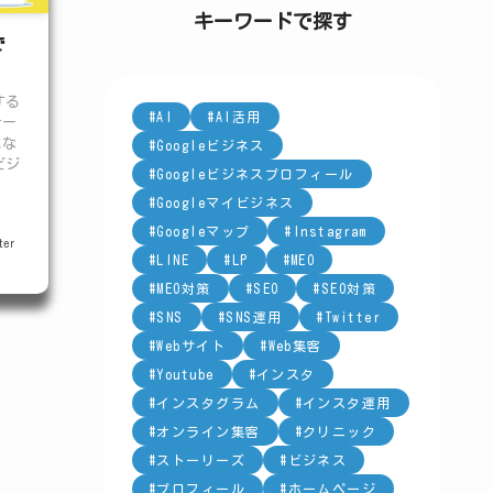
ー
キーワードで探す
で
する
AI
AI活用
ナー
にな
Googleビジネス
ビジ
Googleビジネスプロフィール
Googleマイビジネス
Googleマップ
Instagram
er
LINE
LP
MEO
MEO対策
SEO
SEO対策
SNS
SNS運用
Twitter
Webサイト
Web集客
Youtube
インスタ
インスタグラム
インスタ運用
オンライン集客
クリニック
ストーリーズ
ビジネス
プロフィール
ホームページ