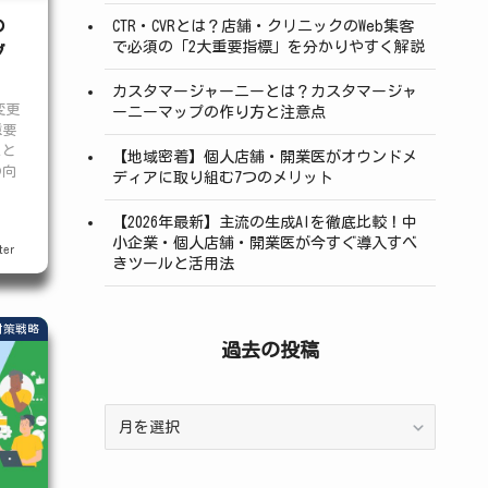
の
CTR・CVRとは？店舗・クリニックのWeb集客
で必須の「2大重要指標」を分かりやすく解説
グ
カスタマージャーニーとは？カスタマージャ
変更
ーニーマップの作り方と注意点
重要
こと
【地域密着】個人店舗・開業医がオウンドメ
の向
ディアに取り組む7つのメリット
【2026年最新】主流の生成AIを徹底比較！中
小企業・個人店舗・開業医が今すぐ導入すべ
er
きツールと活用法
対策戦略
過去の投稿
過
去
の
投