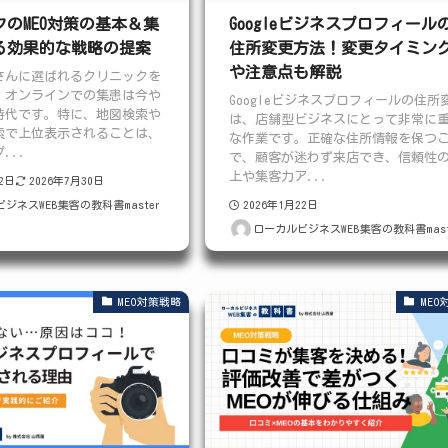
のMEO対策の基本＆集
Googleビジネスプロフィール
る効果的な戦略の提案
住所変更方法！変更タイミン
や注意点も解説
さんに選ばれるクリニックを
、オンラインでの集患は今や
Googleビジネスプロフィールの住所
時代です。特に、地図検索や
は、店舗型ビジネスにとって非常に
索で上位表示されることは、
な作業です。正確な住所情報を保つ
...
で、顧客が迷わず来店でき、信頼性
上や集客力ア...
12日
2026年7月30日
2026年1月22日
ジネスWEB集客の教科書master
ローカルビジネスWEB集客の教科書mast
MEO対策戦略
MEO