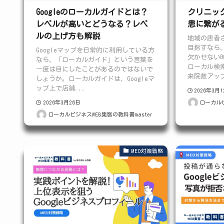
Googleのローカルガイドとは？
クリニック
レベルが高いとどうなる？レベ
患に繋が
ルの上げ方も解説
地域の患者
目指すなら
Googleマップを日常的に利用している方
欠かせない
なら、「ローカルガイド」という言葉を
ローカル検
一度は目にしたことがあるのではないで
来院数アップ
しょうか。ローカルガイドは、Googleマ
ップ上で店舗...
2026年3月
2026年3月26日
ローカルビ
ローカルビジネスWEB集客の教科書master
MEO対策戦略