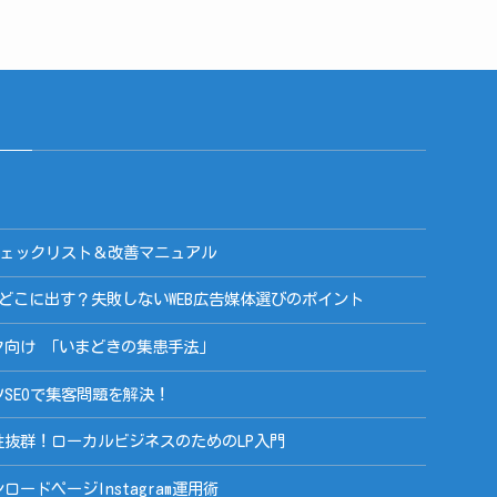
策チェックリスト＆改善マニュアル
告、どこに出す？失敗しないWEB広告媒体選びのポイント
ック向け 「いまどきの集患手法」
ツSEOで集客問題を解決！
相性抜群！ローカルビジネスのためのLP入門
ロードページInstagram運用術