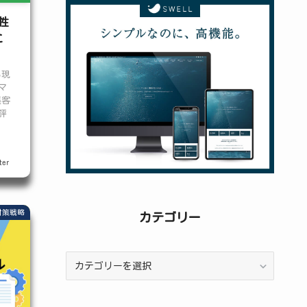
稿
性
こ
る現
マ
集客
評
er
対策戦略
カテゴリー
カ
テ
ゴ
リ