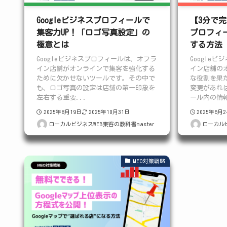
Googleビジネスプロフィールで
【3分で完
集客力UP！「ロゴ写真設定」の
プロフィ
極意とは
する方法
Googleビジネスプロフィールは、オフラ
Google
イン店舗がオンラインで集客を強化する
イン店舗の
ために欠かせないツールです。その中で
な役割を果
も、ロゴ写真の設定は店舗の第一印象を
変更があれば
左右する重要...
ール内の情報
2025年8月19日
2025年10月31日
2025年6月
ローカルビジネスWEB集客の教科書master
ローカルビ
MEO対策戦略