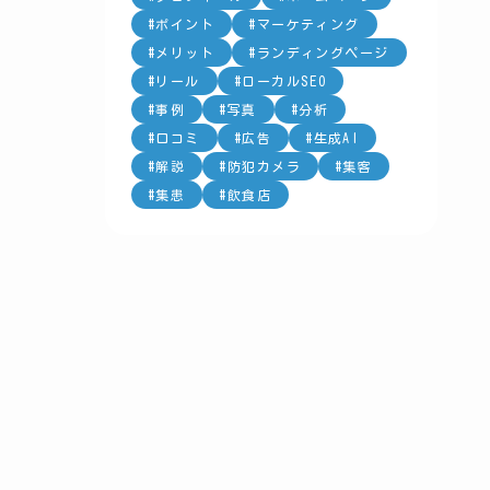
ポイント
マーケティング
メリット
ランディングページ
リール
ローカルSEO
事例
写真
分析
口コミ
広告
生成AI
解説
防犯カメラ
集客
集患
飲食店