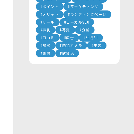
ポイント
マーケティング
メリット
ランディングページ
リール
ローカルSEO
事例
写真
分析
口コミ
広告
生成AI
解説
防犯カメラ
集客
集患
飲食店