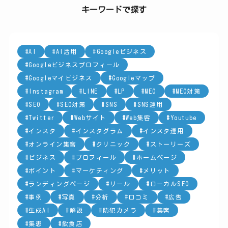
リ
キーワードで探す
ー
AI
AI活用
Googleビジネス
Googleビジネスプロフィール
Googleマイビジネス
Googleマップ
Instagram
LINE
LP
MEO
MEO対策
SEO
SEO対策
SNS
SNS運用
Twitter
Webサイト
Web集客
Youtube
インスタ
インスタグラム
インスタ運用
オンライン集客
クリニック
ストーリーズ
ビジネス
プロフィール
ホームページ
ポイント
マーケティング
メリット
ランディングページ
リール
ローカルSEO
事例
写真
分析
口コミ
広告
生成AI
解説
防犯カメラ
集客
集患
飲食店