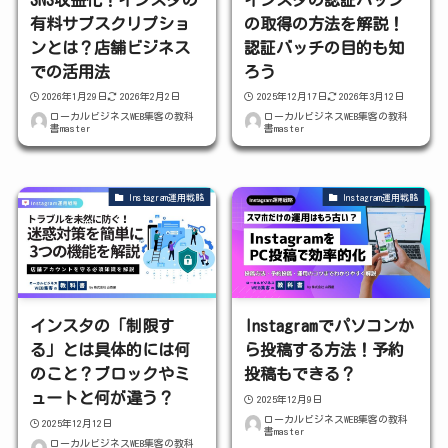
有料サブスクリプショ
の取得の方法を解説！
ンとは？店舗ビジネス
認証バッチの目的も知
での活用法
ろう
2026年1月29日
2026年2月2日
2025年12月17日
2026年3月12日
ローカルビジネスWEB集客の教科
ローカルビジネスWEB集客の教科
書master
書master
Instagram運用戦略
Instagram運用戦略
インスタの「制限す
Instagramでパソコンか
る」とは具体的には何
ら投稿する方法！予約
のこと？ブロックやミ
投稿もできる？
ュートと何が違う？
2025年12月9日
ローカルビジネスWEB集客の教科
2025年12月12日
書master
ローカルビジネスWEB集客の教科