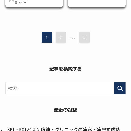
書master
1
2
...
5
記事を検索する
最近の投稿
KPI・KGIとは？店舗・クリニックの集客・集患を成功