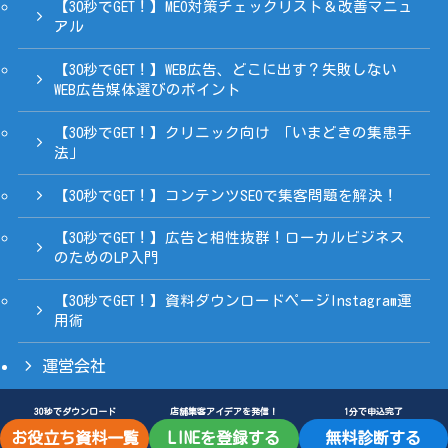
【30秒でGET！】MEO対策チェックリスト＆改善マニュ
アル
【30秒でGET！】WEB広告、どこに出す？失敗しない
WEB広告媒体選びのポイント
【30秒でGET！】クリニック向け 「いまどきの集患手
法」
【30秒でGET！】コンテンツSEOで集客問題を解決！
【30秒でGET！】広告と相性抜群！ローカルビジネス
のためのLP入門
【30秒でGET！】資料ダウンロードページInstagram運
用術
運営会社
30秒でダウンロード
店舗集客アイデアを発信！
1分で申込完了
お役立ち資料一覧
LINEを登録する
無料診断する
©
©2025 Yamanishiya Inc.