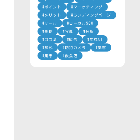
ポイント
マーケティング
メリット
ランディングページ
リール
ローカルSEO
事例
写真
分析
口コミ
広告
生成AI
解説
防犯カメラ
集客
集患
飲食店