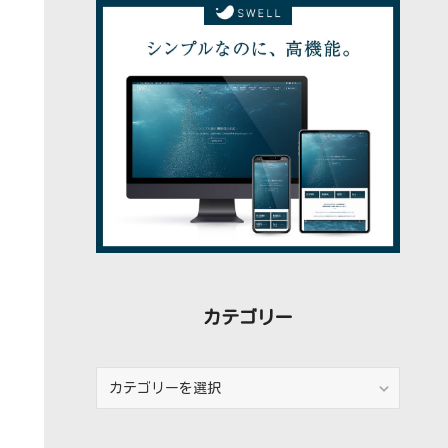
稿
カテゴリー
カ
テ
ゴ
リ