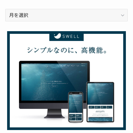
過
去
の
投
稿