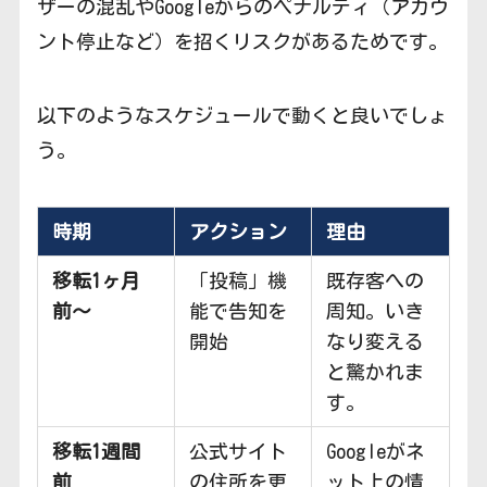
ザーの混乱やGoogleからのペナルティ（アカウ
ント停止など）を招くリスクがあるためです。
以下のようなスケジュールで動くと良いでしょ
う。
時期
アクション
理由
移転1ヶ月
「投稿」機
既存客への
前〜
能で告知を
周知。いき
開始
なり変える
と驚かれま
す。
移転1週間
公式サイト
Googleがネ
前
の住所を更
ット上の情