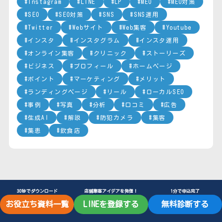
Instagram
LINE
LP
MEO
MEO対策
SEO
SEO対策
SNS
SNS運用
Twitter
Webサイト
Web集客
Youtube
インスタ
インスタグラム
インスタ運用
オンライン集客
クリニック
ストーリーズ
ビジネス
プロフィール
ホームページ
ポイント
マーケティング
メリット
ランディングページ
リール
ローカルSEO
事例
写真
分析
口コミ
広告
生成AI
解説
防犯カメラ
集客
集患
飲食店
30秒でダウンロード
店舗集客アイデアを発信！
1分で申込完了
お役立ち資料一覧
LINEを登録する
無料診断する