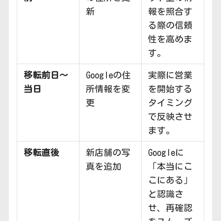
新
報を照合す
る際の信頼
性を高めま
す。
移転前日〜
Googleの住
実際に営業
当日
所情報を変
を開始する
更
タイミング
で反映させ
ます。
移転直後
新店舗の写
Googleに
真を追加
「本当にこ
こにある」
と認識さ
せ、再確認