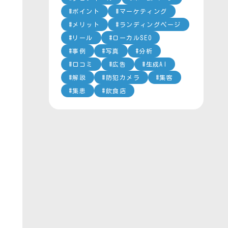
ポイント
マーケティング
メリット
ランディングページ
リール
ローカルSEO
事例
写真
分析
口コミ
広告
生成AI
解説
防犯カメラ
集客
集患
飲食店