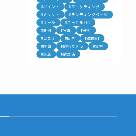
ポイント
マーケティング
メリット
ランディングページ
リール
ローカルSEO
事例
写真
分析
口コミ
広告
生成AI
解説
防犯カメラ
集客
集患
飲食店