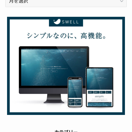
去
の
投
稿