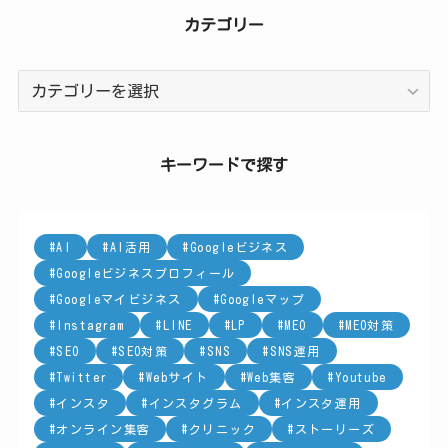
カテゴリー
カ
テ
ゴ
リ
キーワードで探す
ー
AI
AI活用
Googleビジネス
Googleビジネスプロフィール
Googleマイビジネス
Googleマップ
Instagram
LINE
LP
MEO
MEO対策
SEO
SEO対策
SNS
SNS運用
Twitter
Webサイト
Web集客
Youtube
インスタ
インスタグラム
インスタ運用
オンライン集客
クリニック
ストーリーズ