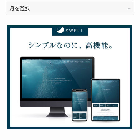
過
去
の
投
稿