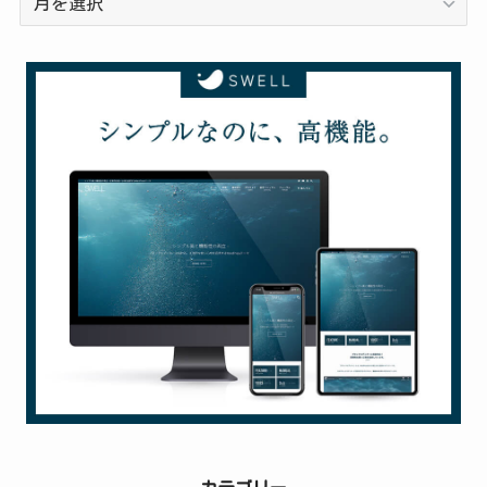
去
の
投
稿