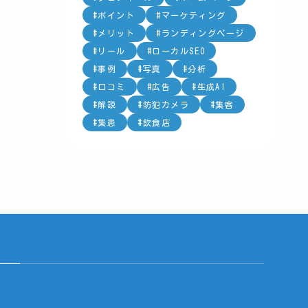
ポイント
マーケティング
メリット
ランディングページ
リール
ローカルSEO
事例
写真
分析
口コミ
広告
生成AI
解説
防犯カメラ
集客
集患
飲食店