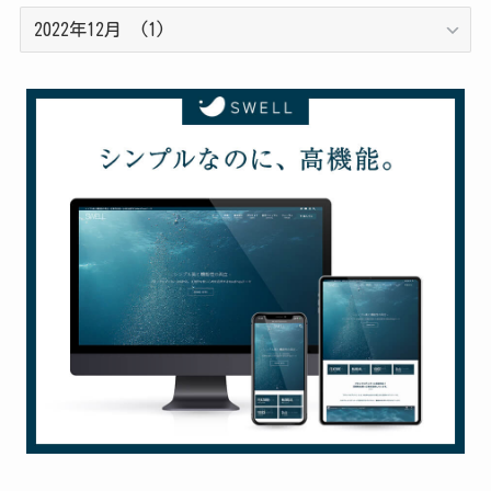
過
去
の
投
稿