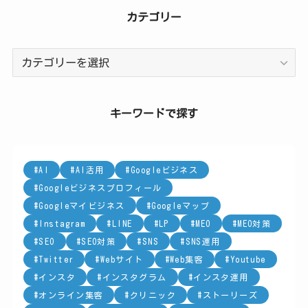
カテゴリー
カ
テ
ゴ
リ
キーワードで探す
ー
AI
AI活用
Googleビジネス
Googleビジネスプロフィール
Googleマイビジネス
Googleマップ
Instagram
LINE
LP
MEO
MEO対策
SEO
SEO対策
SNS
SNS運用
Twitter
Webサイト
Web集客
Youtube
インスタ
インスタグラム
インスタ運用
オンライン集客
クリニック
ストーリーズ