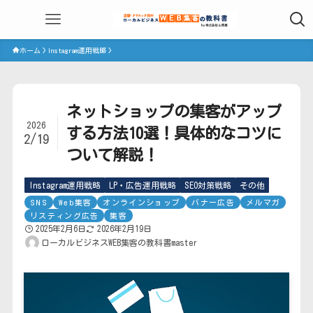
ホーム
Instagram運用戦略
ネットショップの集客がアップ
2026
する方法10選！具体的なコツに
2/19
ついて解説！
Instagram運用戦略
LP・広告運用戦略
SEO対策戦略
その他
SNS
Web集客
オンラインショップ
バナー広告
メルマガ
リスティング広告
集客
2025年2月6日
2026年2月19日
ローカルビジネスWEB集客の教科書master