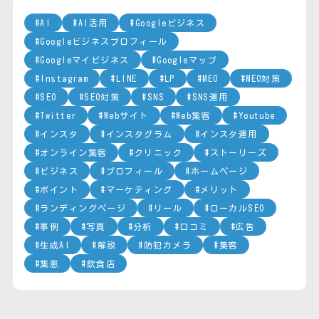
AI
AI活用
Googleビジネス
Googleビジネスプロフィール
Googleマイビジネス
Googleマップ
Instagram
LINE
LP
MEO
MEO対策
SEO
SEO対策
SNS
SNS運用
Twitter
Webサイト
Web集客
Youtube
インスタ
インスタグラム
インスタ運用
オンライン集客
クリニック
ストーリーズ
ビジネス
プロフィール
ホームページ
ポイント
マーケティング
メリット
ランディングページ
リール
ローカルSEO
事例
写真
分析
口コミ
広告
生成AI
解説
防犯カメラ
集客
集患
飲食店