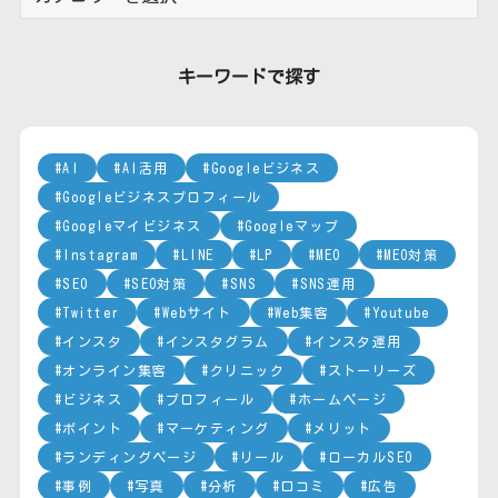
テ
ゴ
リ
キーワードで探す
ー
AI
AI活用
Googleビジネス
Googleビジネスプロフィール
Googleマイビジネス
Googleマップ
Instagram
LINE
LP
MEO
MEO対策
SEO
SEO対策
SNS
SNS運用
Twitter
Webサイト
Web集客
Youtube
インスタ
インスタグラム
インスタ運用
オンライン集客
クリニック
ストーリーズ
ビジネス
プロフィール
ホームページ
ポイント
マーケティング
メリット
ランディングページ
リール
ローカルSEO
事例
写真
分析
口コミ
広告