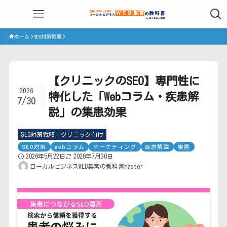
ホーム
SEO対策戦略
【クリニックのSEO】専門性に
2026
特化した「Webコラム・疾患解
7/30
説」の集患効果
SEO対策戦略
クリニック向け
SEO対策
Webコラム
マーケティング
疾患解説
集客
2026年5月22日
2026年7月30日
ローカルビジネスWEB集客の教科書master