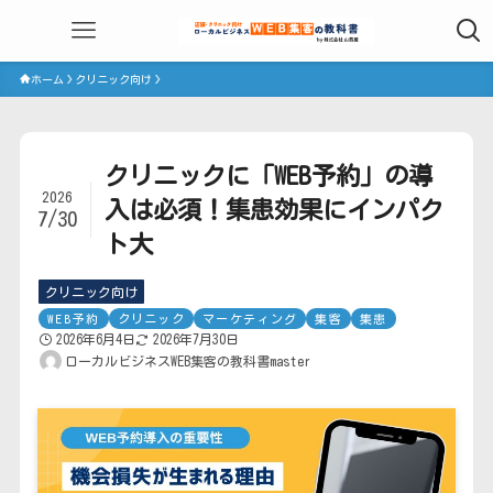
ホーム
クリニック向け
クリニックに「WEB予約」の導
2026
入は必須！集患効果にインパク
7/30
ト大
クリニック向け
WEB予約
クリニック
マーケティング
集客
集患
2026年6月4日
2026年7月30日
ローカルビジネスWEB集客の教科書master