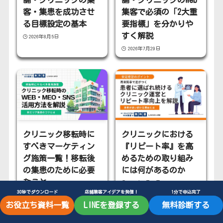
舗・クリニックの集
舗・クリニックのWeb
客・集患を成功させ
集客で必須の「2大重
る目標設定の基本
要指標」を分かりや
すく解説
2026年8月5日
2026年7月29日
クリニック移転時に
クリニックにおける
すべきマーケティン
『リピート率』を高
グ施策一覧！移転後
めるための取り組み
の集患のために必要
には何があるのか
なこと
2026年6月20日
30秒でダウンロード
店舗集客アイデアを発信！
1分で申込完了
2026年6月26日
お役立ち資料一覧
LINEを登録する
無料診断する