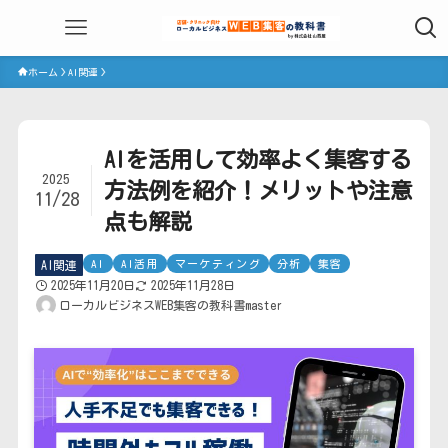
ホーム
AI関連
AIを活用して効率よく集客する
2025
方法例を紹介！メリットや注意
11/28
点も解説
AI
AI活用
マーケティング
分析
集客
AI関連
2025年11月20日
2025年11月28日
ローカルビジネスWEB集客の教科書master