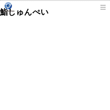
Skip
to
鮨しゅんぺい
content