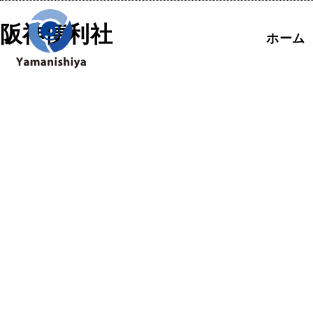
Skip
to
阪神便利社
ホーム
content