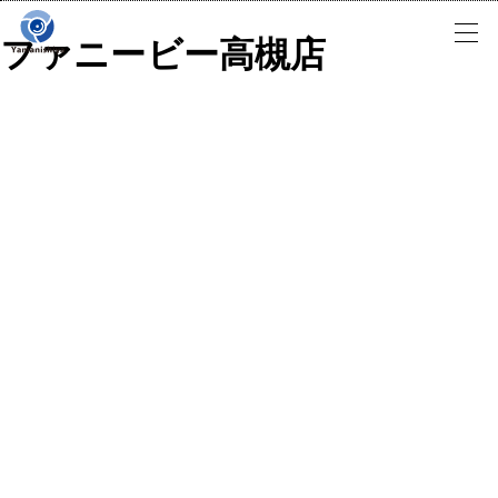
Skip
to
ファニービー高槻店
content