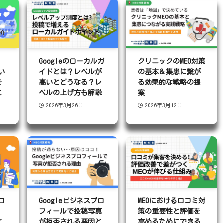
】
Googleのローカルガ
クリニックのMEO対策
い
イドとは？レベルが
の基本＆集患に繋が
を
高いとどうなる？レ
る効果的な戦略の提
こ
ベルの上げ方も解説
案
2026年3月26日
2026年3月12日
ロ
Googleビジネスプロ
MEOにおける口コミ対
フィールで投稿写真
策の重要性と評価を
と
が拒否される要因と
高めるためにできる