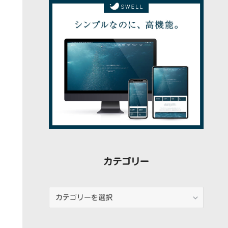
稿
カテゴリー
カ
テ
ゴ
リ