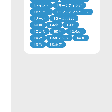
ポイント
マーケティング
メリット
ランディングページ
リール
ローカルSEO
事例
写真
分析
口コミ
広告
生成AI
解説
防犯カメラ
集客
集患
飲食店