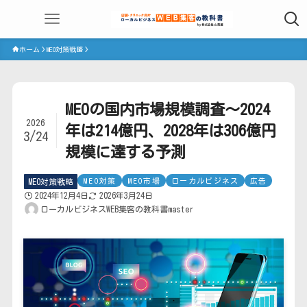
ホーム
MEO対策戦略
MEOの国内市場規模調査～2024
2026
年は214億円、2028年は306億円
3/24
規模に達する予測
MEO対策
MEO市場
ローカルビジネス
広告
MEO対策戦略
2024年12月4日
2026年3月24日
ローカルビジネスWEB集客の教科書master