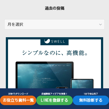
過去の投稿
過
去
の
投
稿
30秒でダウンロード
店舗集客アイデアを発信！
1分で申込完了
お役立ち資料一覧
LINEを登録する
無料診断する