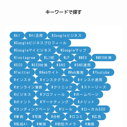
ゴ
リ
キーワードで探す
ー
AI
AI活用
Googleビジネス
Googleビジネスプロフィール
Googleマイビジネス
Googleマップ
Instagram
LINE
LP
MEO
MEO対策
SEO
SEO対策
SNS
SNS運用
Twitter
Webサイト
Web集客
Youtube
インスタ
インスタグラム
インスタ運用
オンライン集客
クリニック
ストーリーズ
ビジネス
プロフィール
ホームページ
ポイント
マーケティング
メリット
ランディングページ
リール
ローカルSEO
事例
写真
分析
口コミ
広告
生成AI
解説
防犯カメラ
集客